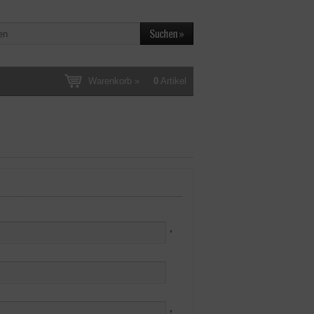
Warenkorb »
0
Artikel
*
*