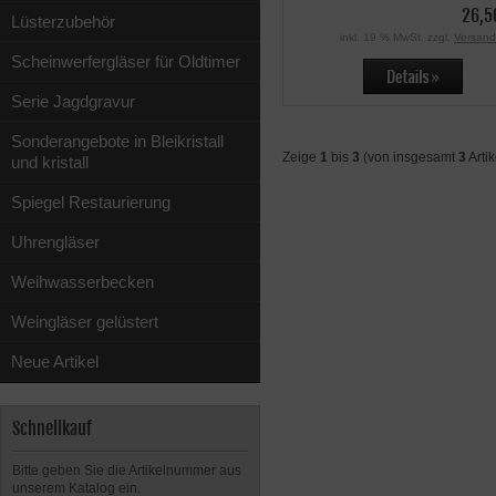
26,5
Lüsterzubehör
inkl. 19 % MwSt. zzgl.
Versand
Scheinwerfergläser für Oldtimer
Serie Jagdgravur
Sonderangebote in Bleikristall
Zeige
1
bis
3
(von insgesamt
3
Artik
und kristall
Spiegel Restaurierung
Uhrengläser
Weihwasserbecken
Weingläser gelüstert
Neue Artikel
Schnellkauf
Bitte geben Sie die Artikelnummer aus
unserem Katalog ein.