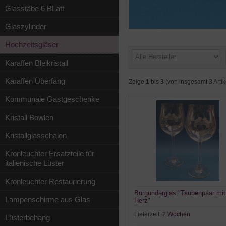
Glasstäbe 6 BLatt
Glaszylinder
Hochzeitsgläser
Karaffen Bleikristall
Karaffen Überfang
Zeige
1
bis
3
(von insgesamt
3
Artik
Kommunale Gastgeschenke
Kristall Bowlen
Kristallglasschalen
Kronleuchter Ersatzteile für
italienische Lüster
Kronleuchter Restaurierung
Burgunderglas "Taubenpaar mit
Lampenschirme aus Glas
Herz"
Lieferzeit:
2 Wochen
Lüsterbehang