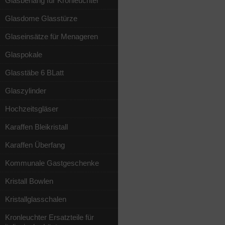
Glasbehang für Kronleuchter
Glasdome Glasstürze
Glaseinsätze für Menageren
Glaspokale
Glasstäbe 6 BLatt
Glaszylinder
Hochzeitsgläser
Karaffen Bleikristall
Karaffen Überfang
Kommunale Gastgeschenke
Kristall Bowlen
Kristallglasschalen
Kronleuchter Ersatzteile für