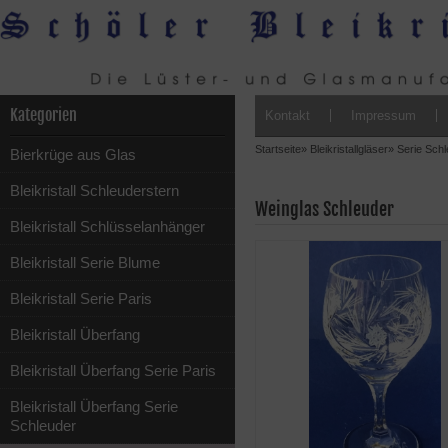
Kategorien
Kontakt
Impressum
Startseite
»
Bleikristallgläser
»
Serie Schl
Bierkrüge aus Glas
Bleikristall Schleuderstern
Weinglas Schleuder
Bleikristall Schlüsselanhänger
Bleikristall Serie Blume
Bleikristall Serie Paris
Bleikristall Überfang
Bleikristall Überfang Serie Paris
Bleikristall Überfang Serie
Schleuder