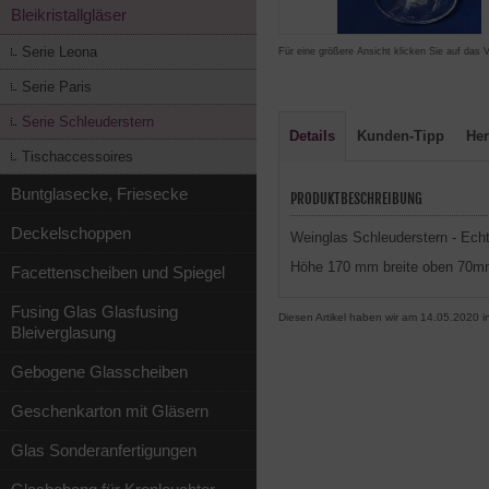
Bleikristallgläser
Serie Leona
Für eine größere Ansicht klicken Sie auf das 
Serie Paris
Serie Schleuderstern
Details
Kunden-Tipp
Her
Tischaccessoires
Buntglasecke, Friesecke
PRODUKTBESCHREIBUNG
Deckelschoppen
Weinglas Schleuderstern - Echt 
Höhe 170 mm breite oben 70mm
Facettenscheiben und Spiegel
Fusing Glas Glasfusing
Diesen Artikel haben wir am 14.05.2020
Bleiverglasung
Gebogene Glasscheiben
Geschenkarton mit Gläsern
Glas Sonderanfertigungen