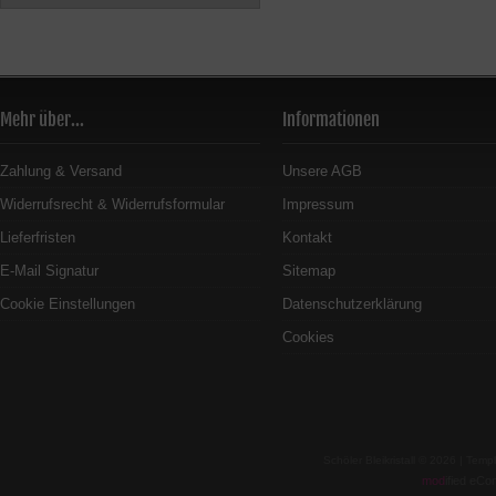
Mehr über...
Informationen
Zahlung & Versand
Unsere AGB
Widerrufsrecht & Widerrufsformular
Impressum
Lieferfristen
Kontakt
E-Mail Signatur
Sitemap
Cookie Einstellungen
Datenschutzerklärung
Cookies
Schöler Bleikristall © 2026 | Te
mod
ified eC