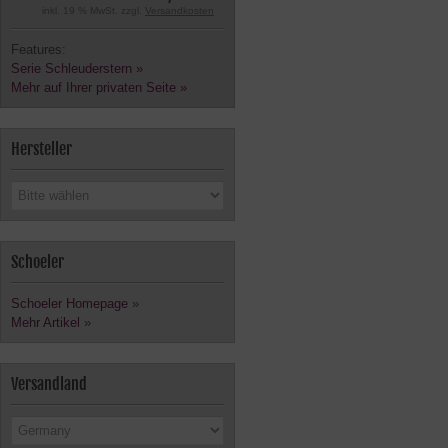
inkl. 19 % MwSt. zzgl.
Versandkosten
Features:
Serie Schleuderstern »
Mehr auf Ihrer privaten Seite »
Hersteller
Schoeler
Schoeler Homepage
»
Mehr Artikel
»
Versandland