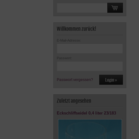
Willkommen zurück!
E-Mail-Adresse:
Passwort:
Passwort vergessen?
Zuletzt angesehen
Eckschliffseidel 0,4 liter 23/183