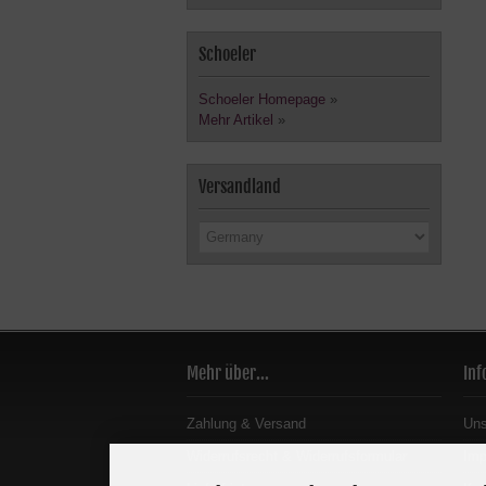
Schoeler
Schoeler Homepage
»
Mehr Artikel
»
Versandland
Mehr über...
Inf
Zahlung & Versand
Un
Widerrufsrecht & Widerrufsformular
Im