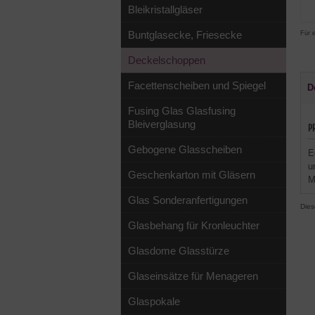
Bleikristallgläser
Buntglasecke, Friesecke
Für 
Deckelschoppen
Facettenscheiben und Spiegel
D
Fusing Glas Glasfusing
Bleiverglasung
P
Gebogene Glasscheiben
E
u
Geschenkarton mit Gläsern
M
Glas Sonderanfertigungen
Dies
Glasbehang für Kronleuchter
Glasdome Glasstürze
Glaseinsätze für Menageren
Glaspokale