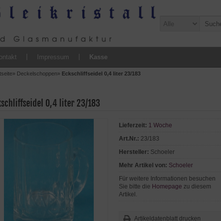
ontakt
Impressum
Kasse
tseite
»
Deckelschoppen
»
Eckschliffseidel 0,4 liter 23/183
schliffseidel 0,4 liter 23/183
Lieferzeit:
1 Woche
Art.Nr.:
23/183
Hersteller:
Schoeler
Mehr Artikel von:
Schoeler
Für weitere Informationen besuchen
Sie bitte die
Homepage
zu diesem
Artikel.
Artikeldatenblatt drucken