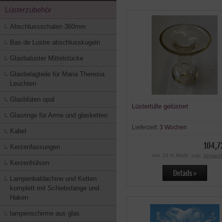
Lüsterzubehör
Abschlussschalen 360mm
Bas de Lustre abschlusskugeln
Glasbaluster Mittelstücke
Glasbelagteile für Maria Theresia
Leuchten
Glasblüten opal
Lüstertülle gelüstert
Glasringe für Arme und glasketten
Lieferzeit:
3 Wochen
Kabel
104,7
Kerzenfassungen
inkl. 19 % MwSt. zzgl.
Versand
Kerzenhülsen
Lampenbaldachine und Ketten
komplett mit Schiebstange und
Haken
lampenschirme aus glas