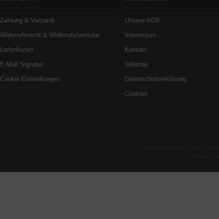
Zahlung & Versand
Unsere AGB
Widerrufsrecht & Widerrufsformular
Impressum
Lieferfristen
Kontakt
E-Mail Signatur
Sitemap
Cookie Einstellungen
Datenschutzerklärung
Cookies
Schöler Bleikristall © 2026 | Te
mod
ified eC