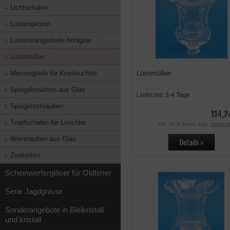
Lichtschalen
Lüsterspitzen
Lüsterstangenteile hohlglas
Lüstertüllen
Messingteile für Kronleuchter
Lüstertüllen
Spiegelrosetten aus Glas
Lieferzeit:
3-4 Tage
Spiegelschrauben
114,2
Tropfschalen für Leuchter
inkl. 19 % MwSt. zzgl.
Versand
Weintrauben aus Glas
Zierketten
Scheinwerfergläser für Oldtimer
Serie Jagdgravur
Sonderangebote in Bleikristall
und kristall