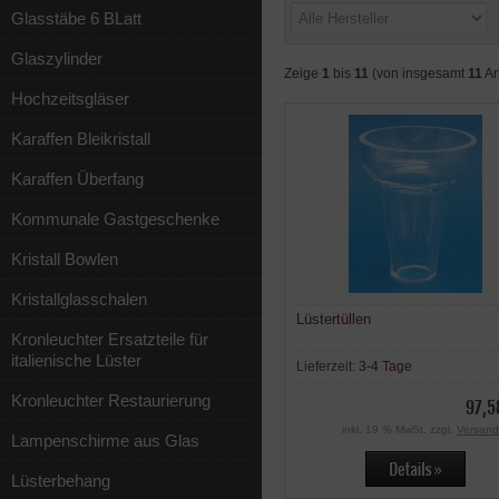
Glasstäbe 6 BLatt
Glaszylinder
Zeige
1
bis
11
(von insgesamt
11
Ar
Hochzeitsgläser
Karaffen Bleikristall
Karaffen Überfang
Kommunale Gastgeschenke
Kristall Bowlen
Kristallglasschalen
Lüstertüllen
Kronleuchter Ersatzteile für
italienische Lüster
Lieferzeit:
3-4 Tage
Kronleuchter Restaurierung
97,5
inkl. 19 % MwSt. zzgl.
Versand
Lampenschirme aus Glas
Lüsterbehang