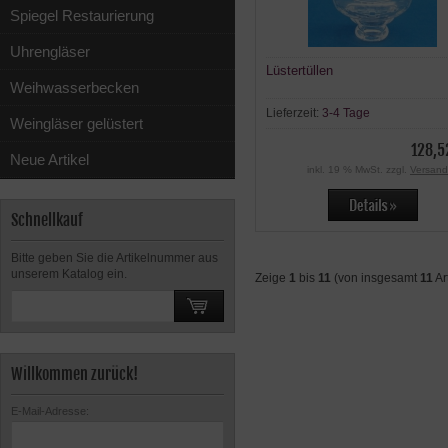
Spiegel Restaurierung
Uhrengläser
Lüstertüllen
Weihwasserbecken
Lieferzeit:
3-4 Tage
Weingläser gelüstert
128,5
Neue Artikel
inkl. 19 % MwSt. zzgl.
Versand
Schnellkauf
Bitte geben Sie die Artikelnummer aus
unserem Katalog ein.
Zeige
1
bis
11
(von insgesamt
11
Ar
Willkommen zurück!
E-Mail-Adresse: