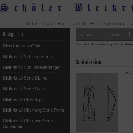
Kategorien
Kontakt
Impressum
Startseite
»
Lüsterbehang
»
Schiefstein
Bierkrüge aus Glas
Bleikristall Schleuderstern
Schiefsteine
Bleikristall Schlüsselanhänger
Schi
Bleikristall Serie Blume
Bleikristall Serie Paris
Bleikristall Überfang
Bleikristall Überfang Serie Paris
Bleikristall Überfang Serie
Schleuder