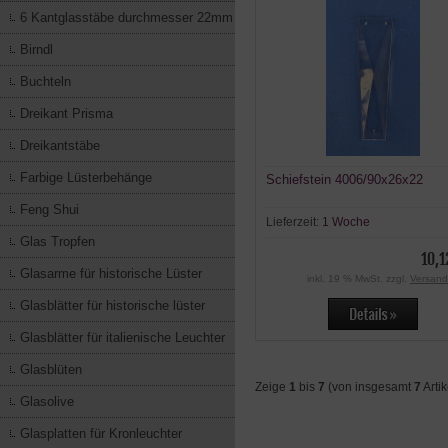
6 Kantglasstäbe durchmesser 22mm
Birndl
Buchteln
Dreikant Prisma
Dreikantstäbe
Farbige Lüsterbehänge
Schiefstein 4006/90x26x22
Feng Shui
Lieferzeit:
1 Woche
Glas Tropfen
10,1
Glasarme für historische Lüster
inkl. 19 % MwSt. zzgl.
Versand
Glasblätter für historische lüster
Glasblätter für italienische Leuchter
Glasblüten
Zeige
1
bis
7
(von insgesamt
7
Artik
Glasolive
Glasplatten für Kronleuchter