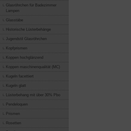
Glasröhrchen für Badezimmer
Lampen
Glasstäbe
Historische Lüsterbehänge
Jugendstil Glasröhrchen
Kopfprismen
Koppen hochglänzend
Koppen maschinenqualität (MC)
Kugeln facettiert
Kugeln glatt
Lüsterbehang mit über 30% Pbo
Pendeloquen
Prismen
Rosetten