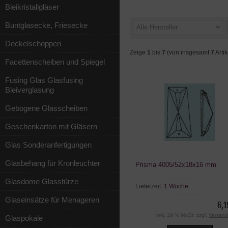
Bleikristallgläser
Buntglasecke, Friesecke
Deckelschoppen
Zeige
1
bis
7
(von insgesamt
7
Artik
Facettenscheiben und Spiegel
Fusing Glas Glasfusing
Bleiverglasung
Gebogene Glasscheiben
Geschenkarton mit Gläsern
Glas Sonderanfertigungen
Glasbehang für Kronleuchter
Prisma 4005/52x18x16 mm
Glasdome Glasstürze
Lieferzeit:
1 Woche
Glaseinsätze für Menageren
6,1
inkl. 19 % MwSt. zzgl.
Versand
Glaspokale