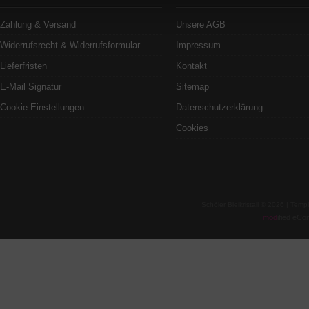
Zahlung & Versand
Unsere AGB
Widerrufsrecht & Widerrufsformular
Impressum
Lieferfristen
Kontakt
E-Mail Signatur
Sitemap
Cookie Einstellungen
Datenschutzerklärung
Cookies
Schöler Bleikristall © 2026 | Te
mod
ified eC