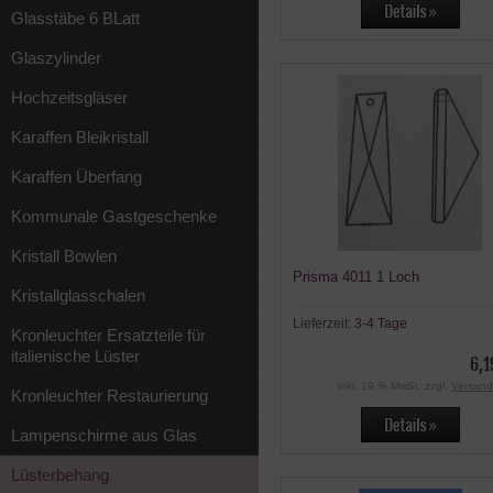
Glasstäbe 6 BLatt
Glaszylinder
Hochzeitsgläser
Karaffen Bleikristall
Karaffen Überfang
Kommunale Gastgeschenke
Kristall Bowlen
Prisma 4011 1 Loch
Kristallglasschalen
Lieferzeit:
3-4 Tage
Kronleuchter Ersatzteile für
italienische Lüster
6,1
inkl. 19 % MwSt. zzgl.
Versand
Kronleuchter Restaurierung
Lampenschirme aus Glas
Lüsterbehang