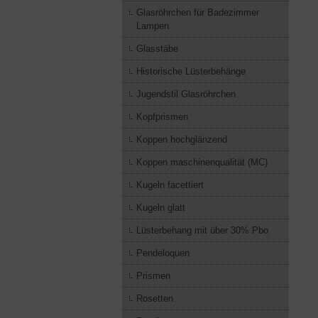
Glasröhrchen für Badezimmer
Lampen
Glasstäbe
Historische Lüsterbehänge
Jugendstil Glasröhrchen
Kopfprismen
Koppen hochglänzend
Koppen maschinenqualität (MC)
Kugeln facettiert
Kugeln glatt
Lüsterbehang mit über 30% Pbo
Pendeloquen
Prismen
Rosetten