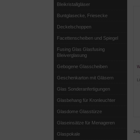
Bleikristallgläser
Buntglasecke, Friesecke
Deckelschoppen
Facettenscheiben und Spiegel
Fusing Glas Glasfusing
Bleiverglasung
Gebogene Glasscheiben
W
Geschenkarton mit Gläsern
L
Glas Sonderanfertigungen
Glasbehang für Kronleuchter
Glasdome Glasstürze
Glaseinsätze für Menageren
Zei
Glaspokale