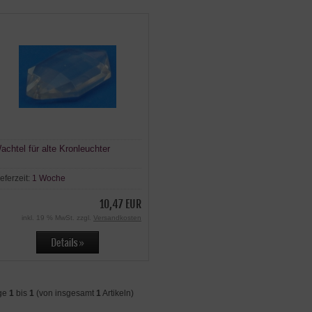
achtel für alte Kronleuchter
ieferzeit:
1 Woche
10,47 EUR
inkl. 19 % MwSt. zzgl.
Versandkosten
ge
1
bis
1
(von insgesamt
1
Artikeln)