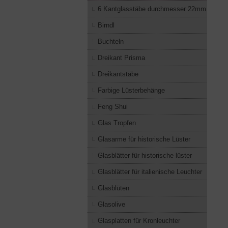
6 Kantglasstäbe durchmesser 22mm
Birndl
Buchteln
Dreikant Prisma
Dreikantstäbe
Farbige Lüsterbehänge
Feng Shui
Glas Tropfen
Glasarme für historische Lüster
Glasblätter für historische lüster
Glasblätter für italienische Leuchter
Glasblüten
Glasolive
Glasplatten für Kronleuchter