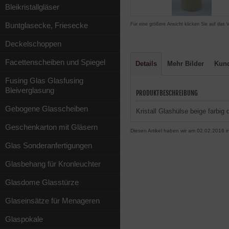
Bleikristallgläser
Buntglasecke, Friesecke
Für eine größere Ansicht klicken Sie auf das 
Deckelschoppen
Facettenscheiben und Spiegel
Details
Mehr Bilder
Kun
Fusing Glas Glasfusing
Bleiverglasung
PRODUKTBESCHREIBUNG
Gebogene Glasscheiben
Kristall Glashülse beige fa
Geschenkarton mit Gläsern
Diesen Artikel haben wir am 02.02.2016
Glas Sonderanfertigungen
Glasbehang für Kronleuchter
Glasdome Glasstürze
Glaseinsätze für Menageren
Glaspokale