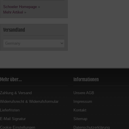
Schoeler Homepage
»
Mehr Artikel
»
Versandland
Mehr über...
Informationen
Zahlung & Versand
Unsere AGB
Widerrufsrecht & Widerrufsformular
Impressum
Lieferfristen
Kontakt
E-Mail Signatur
Sitemap
Cookie Einstellungen
Datenschutzerklärung