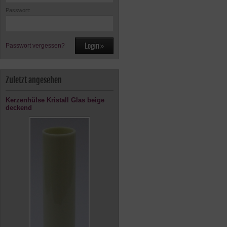
Passwort:
Passwort vergessen?
Zuletzt angesehen
Kerzenhülse Kristall Glas beige
deckend