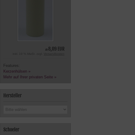
8,09 EUR
ab
inkl. 19 % MwSt. zzgl.
Versandkosten
Features:
Kerzenhülsen »
Mehr auf Ihrer privaten Seite »
Hersteller
Schoeler