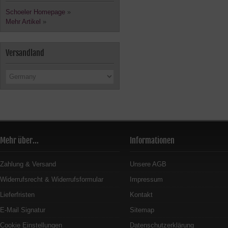
Schoeler Homepage
»
Mehr Artikel
»
Versandland
Mehr über...
Informationen
Zahlung & Versand
Unsere AGB
Widerrufsrecht & Widerrufsformular
Impressum
Lieferfristen
Kontakt
E-Mail Signatur
Sitemap
Cookie Einstellungen
Datenschutzerklärung