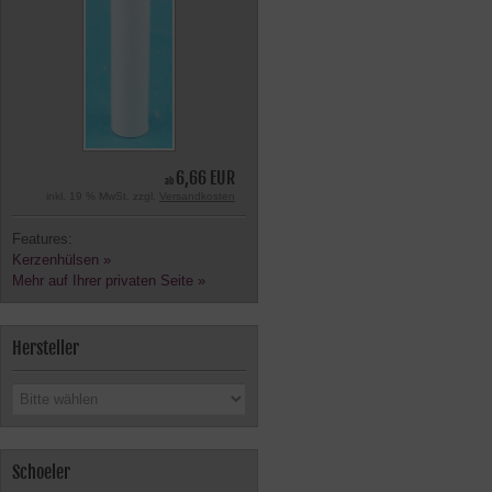
6,66 EUR
ab
inkl. 19 % MwSt. zzgl.
Versandkosten
Features:
Kerzenhülsen »
Mehr auf Ihrer privaten Seite »
Hersteller
Schoeler