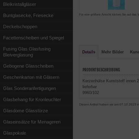
Bleikristallgläser
Buntglasecke, Friesecke
Für eine größere Ansicht klicken Sie auf das 
Deckelschoppen
Facettenscheiben und Spiegel
Fusing Glas Glasfusing
Details
Mehr Bilder
Kun
Bleiverglasung
Gebogene Glasscheiben
PRODUKTBESCHREIBUNG
Geschenkarton mit Gläsern
Kerzenhülse Kunststoff innen
lieferbar
Glas Sonderanfertigungen
9960/102
Glasbehang für Kronleuchter
Diesen Artikel haben wir am 07.10.2015
Glasdome Glasstürze
Glaseinsätze für Menageren
Glaspokale