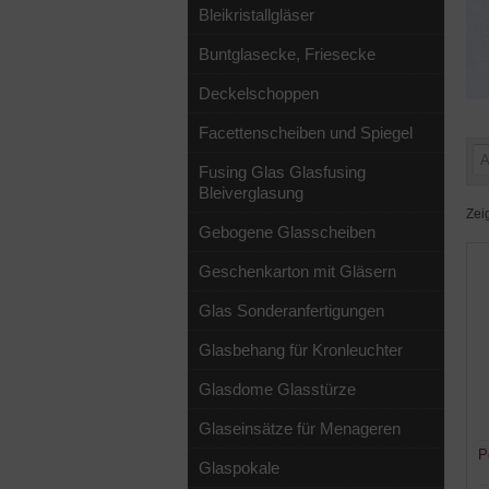
Bleikristallgläser
Buntglasecke, Friesecke
Deckelschoppen
Facettenscheiben und Spiegel
Fusing Glas Glasfusing
Bleiverglasung
Zei
Gebogene Glasscheiben
Geschenkarton mit Gläsern
Glas Sonderanfertigungen
Glasbehang für Kronleuchter
Glasdome Glasstürze
Glaseinsätze für Menageren
P
Glaspokale