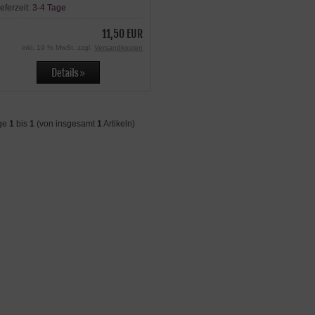
ieferzeit:
3-4 Tage
11,50 EUR
inkl. 19 % MwSt. zzgl.
Versandkosten
ge
1
bis
1
(von insgesamt
1
Artikeln)