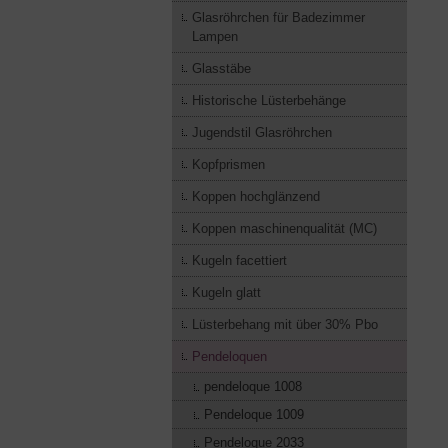
Glasröhrchen für Badezimmer
Lampen
Glasstäbe
Historische Lüsterbehänge
Jugendstil Glasröhrchen
Kopfprismen
Koppen hochglänzend
Koppen maschinenqualität (MC)
Kugeln facettiert
Kugeln glatt
Lüsterbehang mit über 30% Pbo
Pendeloquen
pendeloque 1008
Pendeloque 1009
Pendeloque 2033