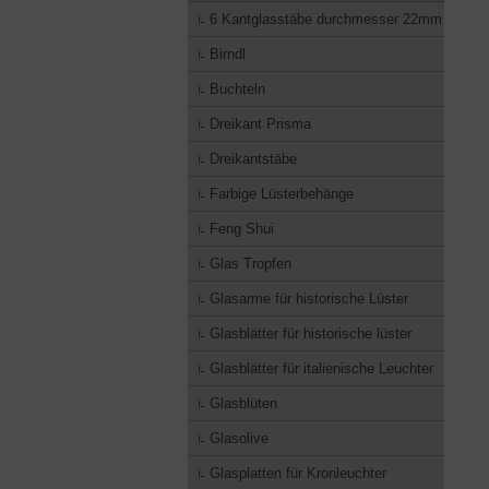
6 Kantglasstäbe durchmesser 22mm
Birndl
Buchteln
Dreikant Prisma
Dreikantstäbe
Farbige Lüsterbehänge
Feng Shui
Glas Tropfen
Glasarme für historische Lüster
Glasblätter für historische lüster
Glasblätter für italienische Leuchter
Glasblüten
Glasolive
Glasplatten für Kronleuchter