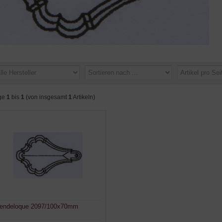
ge
1
bis
1
(von insgesamt
1
Artikeln)
endeloque 2097/100x70mm