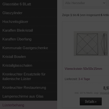
Glasstäbe 6 BLatt
Glaszylinder
Zeige
1
bis
6
(von insgesamt
6
Artik
Hochzeitsgläser
Karaffen Bleikristall
Karaffen Überfang
Kommunale Gastgeschenke
Kristall Bowlen
Kristallglasschalen
Viereckstein 50x50x15mm
Kronleuchter Ersatzteile für
italienische Lüster
Lieferzeit:
3-4 Tage
Kronleuchter Restaurierung
8,9
inkl. 19 % MwSt. zzgl.
Versand
Lampenschirme aus Glas
Lüsterbehang