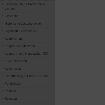
Glasröhrchen für Badezimmer
Lampen
Glasstäbe
Historische Lüsterbehänge
Jugendstil Glasröhrchen
Kopfprismen
Koppen hochglänzend
Koppen maschinenqualität (MC)
Kugeln facettiert
Kugeln glatt
Lüsterbehang mit über 30% Pbo
Pendeloquen
Prismen
Rosetten