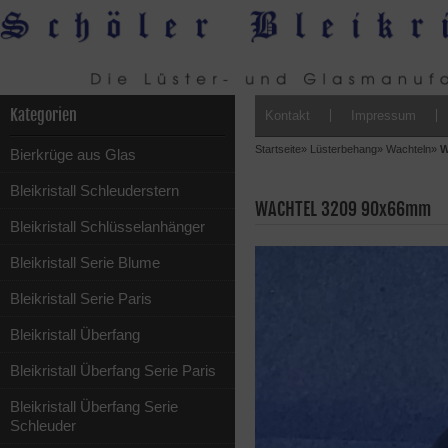
Kategorien
Kontakt
Impressum
Startseite
»
Lüsterbehang
»
Wachteln
»
W
Bierkrüge aus Glas
Bleikristall Schleuderstern
WACHTEL 3209 90x66mm
Bleikristall Schlüsselanhänger
Bleikristall Serie Blume
Bleikristall Serie Paris
Bleikristall Überfang
Bleikristall Überfang Serie Paris
Bleikristall Überfang Serie
Schleuder