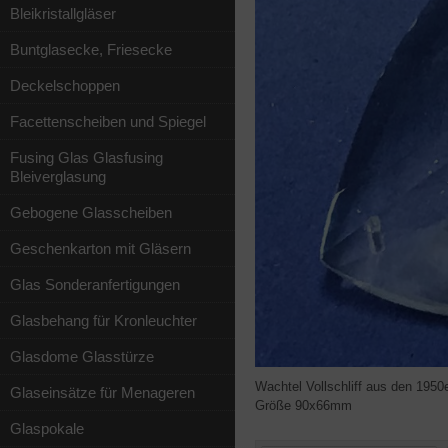
Bleikristallgläser
Buntglasecke, Friesecke
Deckelschoppen
Facettenscheiben und Spiegel
Fusing Glas Glasfusing
Bleiverglasung
Gebogene Glasscheiben
Geschenkarton mit Gläsern
Glas Sonderanfertigungen
Glasbehang für Kronleuchter
Glasdome Glasstürze
Wachtel Vollschliff aus den 1950e
Glaseinsätze für Menageren
Größe 90x66mm
Glaspokale