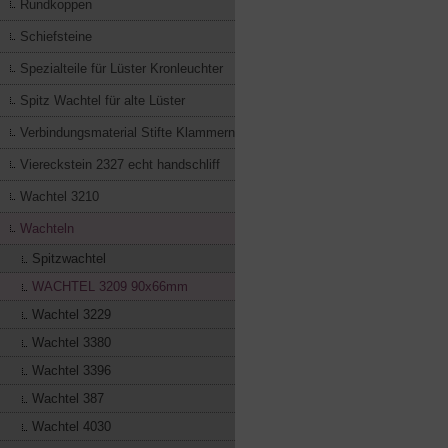
Rundkoppen
Schiefsteine
Spezialteile für Lüster Kronleuchter
Spitz Wachtel für alte Lüster
Verbindungsmaterial Stifte Klammern
Viereckstein 2327 echt handschliff
Wachtel 3210
Wachteln
Spitzwachtel
WACHTEL 3209 90x66mm
Wachtel 3229
Wachtel 3380
Wachtel 3396
Wachtel 387
Wachtel 4030