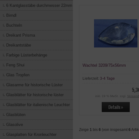
6 Kantglasstäbe durchmesser 22mm
Birndl
Buchteln
Dreikant Prisma
Dreikantstäbe
Farbige Lüsterbehänge
Feng Shui
Wachtel 3209/75x56mm
Glas Tropfen
Lieferzeit:
3-4 Tage
Glasarme für historische Lüster
5,3
Glasblätter für historische lüster
inkl. 19 % MwSt. zzgl.
Versand
Glasblätter für italienische Leuchter
Glasblüten
Glasolive
Zeige
1
bis
6
(von insgesamt
6
Artik
Glasplatten für Kronleuchter